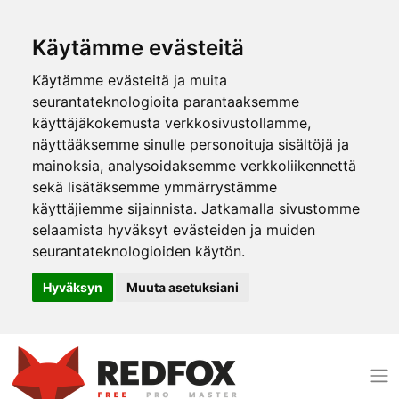
Käytämme evästeitä
Käytämme evästeitä ja muita
seurantateknologioita parantaaksemme
käyttäjäkokemusta verkkosivustollamme,
näyttääksemme sinulle personoituja sisältöjä ja
mainoksia, analysoidaksemme verkkoliikennettä
sekä lisätäksemme ymmärrystämme
käyttäjiemme sijainnista. Jatkamalla sivustomme
selaamista hyväksyt evästeiden ja muiden
seurantateknologioiden käytön.
Hyväksyn
Muuta asetuksiani