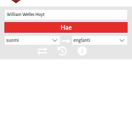
Hae
suomi
englanti