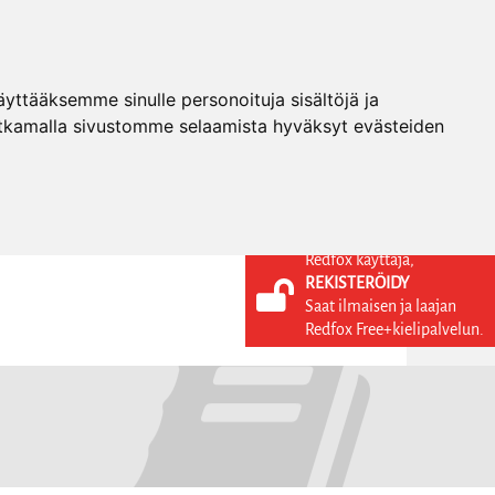
ttääksemme sinulle personoituja sisältöjä ja
tkamalla sivustomme selaamista hyväksyt evästeiden
Redfox käyttäjä,
REKISTERÖIDY
KIELI
KIRJAUDU SISÄÄN
Saat ilmaisen ja laajan
REKISTERÖIDY
FI
Redfox Free+kielipalvelun.