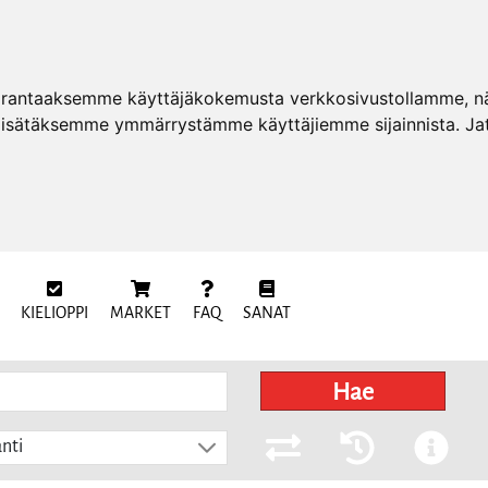
arantaaksemme käyttäjäkokemusta verkkosivustollamme, näy
 lisätäksemme ymmärrystämme käyttäjiemme sijainnista. Ja
KIELIOPPI
MARKET
FAQ
SANAT
Hae
nti