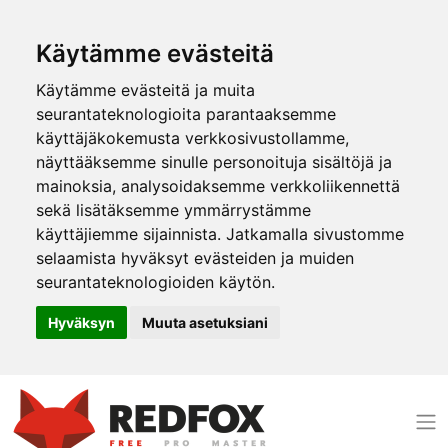
Käytämme evästeitä
Käytämme evästeitä ja muita
seurantateknologioita parantaaksemme
käyttäjäkokemusta verkkosivustollamme,
näyttääksemme sinulle personoituja sisältöjä ja
mainoksia, analysoidaksemme verkkoliikennettä
sekä lisätäksemme ymmärrystämme
käyttäjiemme sijainnista. Jatkamalla sivustomme
selaamista hyväksyt evästeiden ja muiden
seurantateknologioiden käytön.
Hyväksyn
Muuta asetuksiani