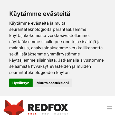
Käytämme evästeitä
Käytämme evästeitä ja muita
seurantateknologioita parantaaksemme
käyttäjäkokemusta verkkosivustollamme,
näyttääksemme sinulle personoituja sisältöjä ja
mainoksia, analysoidaksemme verkkoliikennettä
sekä lisätäksemme ymmärrystämme
käyttäjiemme sijainnista. Jatkamalla sivustomme
selaamista hyväksyt evästeiden ja muiden
seurantateknologioiden käytön.
Hyväksyn
Muuta asetuksiani