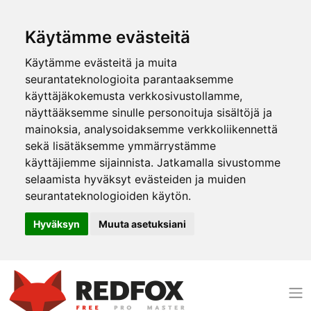
Käytämme evästeitä
Käytämme evästeitä ja muita
seurantateknologioita parantaaksemme
käyttäjäkokemusta verkkosivustollamme,
näyttääksemme sinulle personoituja sisältöjä ja
mainoksia, analysoidaksemme verkkoliikennettä
sekä lisätäksemme ymmärrystämme
käyttäjiemme sijainnista. Jatkamalla sivustomme
selaamista hyväksyt evästeiden ja muiden
seurantateknologioiden käytön.
Hyväksyn
Muuta asetuksiani