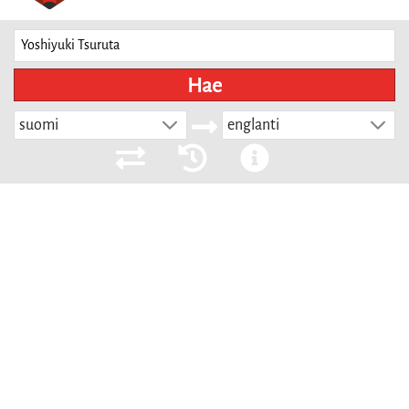
Hae
suomi
englanti