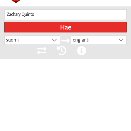
Hae
suomi
englanti