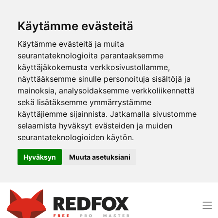
Käytämme evästeitä
Käytämme evästeitä ja muita
seurantateknologioita parantaaksemme
käyttäjäkokemusta verkkosivustollamme,
näyttääksemme sinulle personoituja sisältöjä ja
mainoksia, analysoidaksemme verkkoliikennettä
sekä lisätäksemme ymmärrystämme
käyttäjiemme sijainnista. Jatkamalla sivustomme
selaamista hyväksyt evästeiden ja muiden
seurantateknologioiden käytön.
Hyväksyn
Muuta asetuksiani