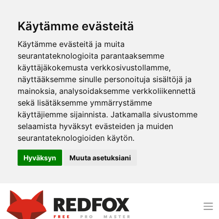
Käytämme evästeitä
Käytämme evästeitä ja muita
seurantateknologioita parantaaksemme
käyttäjäkokemusta verkkosivustollamme,
näyttääksemme sinulle personoituja sisältöjä ja
mainoksia, analysoidaksemme verkkoliikennettä
sekä lisätäksemme ymmärrystämme
käyttäjiemme sijainnista. Jatkamalla sivustomme
selaamista hyväksyt evästeiden ja muiden
seurantateknologioiden käytön.
Hyväksyn
Muuta asetuksiani