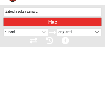
Hae
suomi
englanti