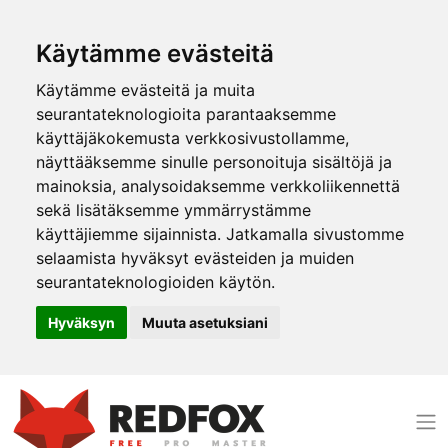
Käytämme evästeitä
Käytämme evästeitä ja muita
seurantateknologioita parantaaksemme
käyttäjäkokemusta verkkosivustollamme,
näyttääksemme sinulle personoituja sisältöjä ja
mainoksia, analysoidaksemme verkkoliikennettä
sekä lisätäksemme ymmärrystämme
käyttäjiemme sijainnista. Jatkamalla sivustomme
selaamista hyväksyt evästeiden ja muiden
seurantateknologioiden käytön.
Hyväksyn
Muuta asetuksiani