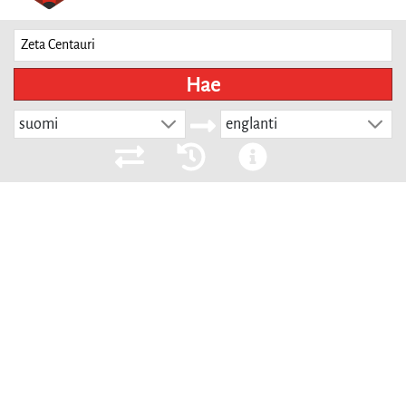
Hae
suomi
englanti