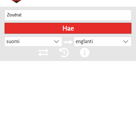
Hae
suomi
englanti