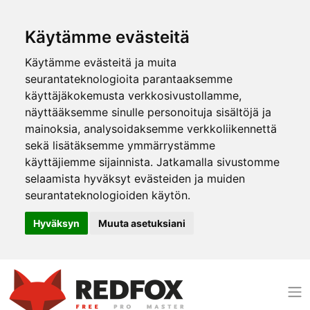
Käytämme evästeitä
Käytämme evästeitä ja muita
seurantateknologioita parantaaksemme
käyttäjäkokemusta verkkosivustollamme,
näyttääksemme sinulle personoituja sisältöjä ja
mainoksia, analysoidaksemme verkkoliikennettä
sekä lisätäksemme ymmärrystämme
käyttäjiemme sijainnista. Jatkamalla sivustomme
selaamista hyväksyt evästeiden ja muiden
seurantateknologioiden käytön.
Hyväksyn
Muuta asetuksiani