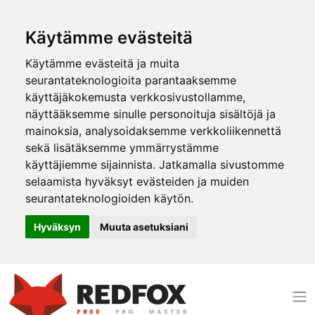
Käytämme evästeitä
Käytämme evästeitä ja muita
seurantateknologioita parantaaksemme
käyttäjäkokemusta verkkosivustollamme,
näyttääksemme sinulle personoituja sisältöjä ja
mainoksia, analysoidaksemme verkkoliikennettä
sekä lisätäksemme ymmärrystämme
käyttäjiemme sijainnista. Jatkamalla sivustomme
selaamista hyväksyt evästeiden ja muiden
seurantateknologioiden käytön.
Hyväksyn
Muuta asetuksiani