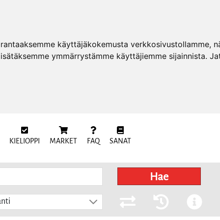
arantaaksemme käyttäjäkokemusta verkkosivustollamme, näy
 lisätäksemme ymmärrystämme käyttäjiemme sijainnista. Ja
KIELIOPPI
MARKET
FAQ
SANAT
Hae
nti