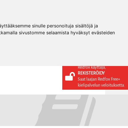
ttääksemme sinulle personoituja sisältöjä ja
tkamalla sivustomme selaamista hyväksyt evästeiden
Redfox käyttäjä,
REKISTERÖIDY
KIELI
KIRJAUDU SISÄÄN
Saat laajan Redfox Free+
REKISTERÖIDY
FI
kielipalvelun veloituksetta.