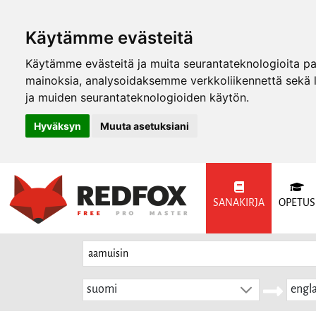
Käytämme evästeitä
Käytämme evästeitä ja muita seurantateknologioita p
mainoksia, analysoidaksemme verkkoliikennettä sekä
ja muiden seurantateknologioiden käytön.
Hyväksyn
Muuta asetuksiani
SANAKIRJA
OPETUS
suomi
engla