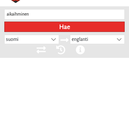
Hae
suomi
englanti