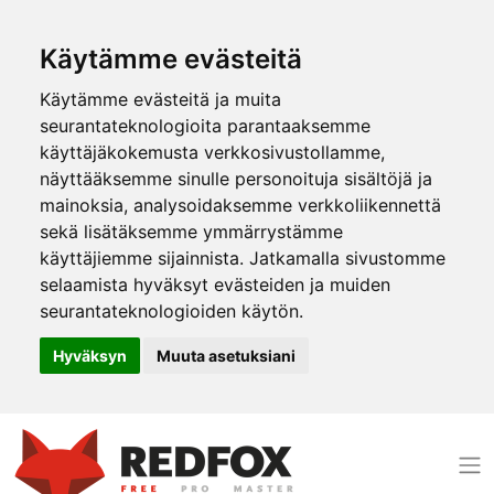
Käytämme evästeitä
Käytämme evästeitä ja muita
seurantateknologioita parantaaksemme
käyttäjäkokemusta verkkosivustollamme,
näyttääksemme sinulle personoituja sisältöjä ja
mainoksia, analysoidaksemme verkkoliikennettä
sekä lisätäksemme ymmärrystämme
käyttäjiemme sijainnista. Jatkamalla sivustomme
selaamista hyväksyt evästeiden ja muiden
seurantateknologioiden käytön.
Hyväksyn
Muuta asetuksiani