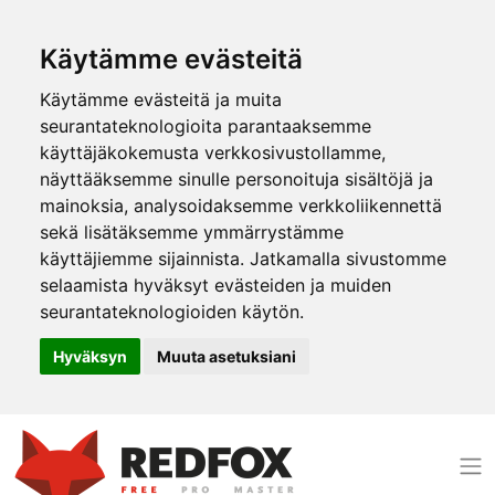
Käytämme evästeitä
Käytämme evästeitä ja muita
seurantateknologioita parantaaksemme
käyttäjäkokemusta verkkosivustollamme,
näyttääksemme sinulle personoituja sisältöjä ja
mainoksia, analysoidaksemme verkkoliikennettä
sekä lisätäksemme ymmärrystämme
käyttäjiemme sijainnista. Jatkamalla sivustomme
selaamista hyväksyt evästeiden ja muiden
seurantateknologioiden käytön.
Hyväksyn
Muuta asetuksiani