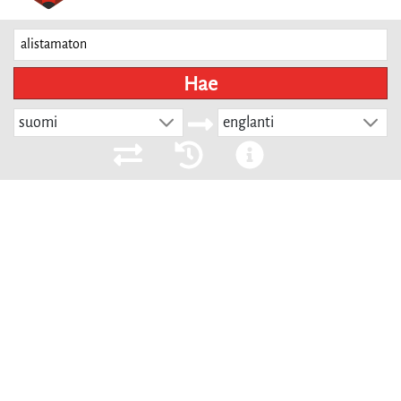
Hae
suomi
englanti