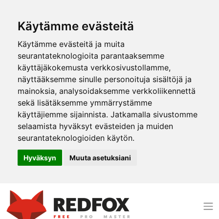
Käytämme evästeitä
Käytämme evästeitä ja muita
seurantateknologioita parantaaksemme
käyttäjäkokemusta verkkosivustollamme,
näyttääksemme sinulle personoituja sisältöjä ja
mainoksia, analysoidaksemme verkkoliikennettä
sekä lisätäksemme ymmärrystämme
käyttäjiemme sijainnista. Jatkamalla sivustomme
selaamista hyväksyt evästeiden ja muiden
seurantateknologioiden käytön.
Hyväksyn
Muuta asetuksiani