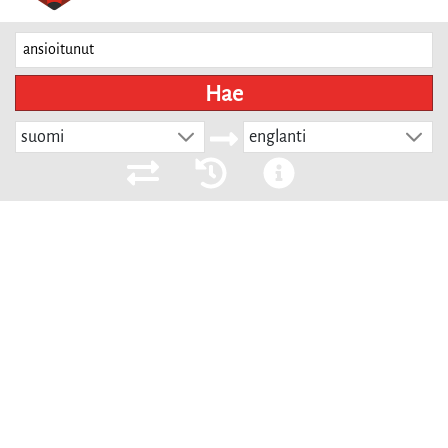
Hae
suomi
englanti