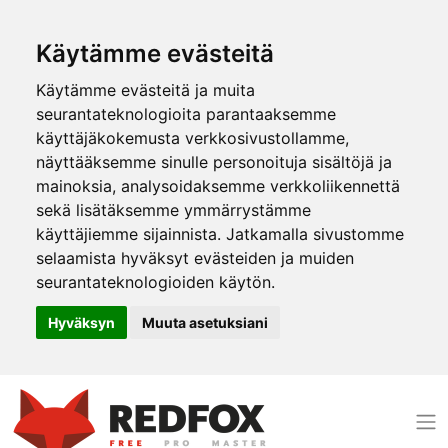
Käytämme evästeitä
Käytämme evästeitä ja muita
seurantateknologioita parantaaksemme
käyttäjäkokemusta verkkosivustollamme,
näyttääksemme sinulle personoituja sisältöjä ja
mainoksia, analysoidaksemme verkkoliikennettä
sekä lisätäksemme ymmärrystämme
käyttäjiemme sijainnista. Jatkamalla sivustomme
selaamista hyväksyt evästeiden ja muiden
seurantateknologioiden käytön.
Hyväksyn
Muuta asetuksiani