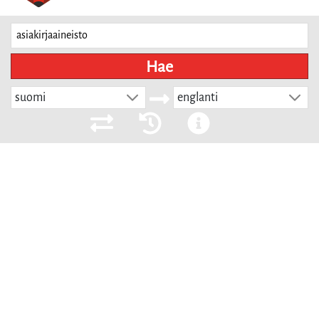
Hae
suomi
englanti