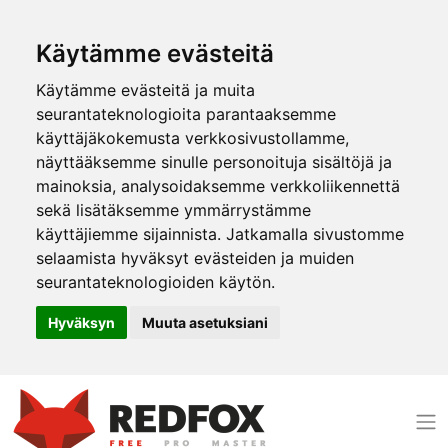
Käytämme evästeitä
Käytämme evästeitä ja muita
seurantateknologioita parantaaksemme
käyttäjäkokemusta verkkosivustollamme,
näyttääksemme sinulle personoituja sisältöjä ja
mainoksia, analysoidaksemme verkkoliikennettä
sekä lisätäksemme ymmärrystämme
käyttäjiemme sijainnista. Jatkamalla sivustomme
selaamista hyväksyt evästeiden ja muiden
seurantateknologioiden käytön.
Hyväksyn
Muuta asetuksiani