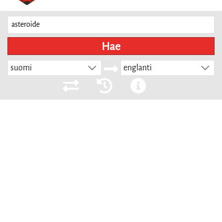
Hae
suomi
englanti