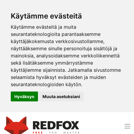
Käytämme evästeitä
Käytämme evästeitä ja muita
seurantateknologioita parantaaksemme
käyttäjäkokemusta verkkosivustollamme,
näyttääksemme sinulle personoituja sisältöjä ja
mainoksia, analysoidaksemme verkkoliikennettä
sekä lisätäksemme ymmärrystämme
käyttäjiemme sijainnista. Jatkamalla sivustomme
selaamista hyväksyt evästeiden ja muiden
seurantateknologioiden käytön.
Hyväksyn
Muuta asetuksiani