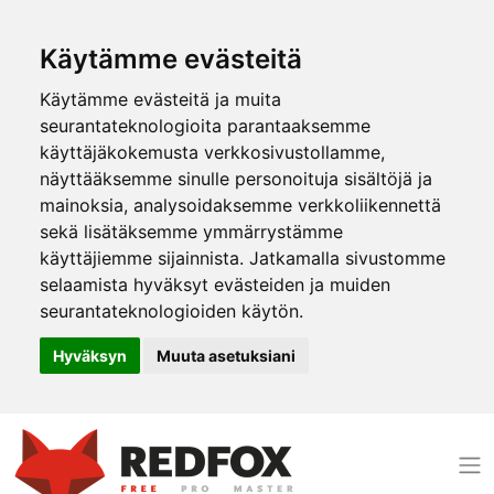
Käytämme evästeitä
Käytämme evästeitä ja muita
seurantateknologioita parantaaksemme
käyttäjäkokemusta verkkosivustollamme,
näyttääksemme sinulle personoituja sisältöjä ja
mainoksia, analysoidaksemme verkkoliikennettä
sekä lisätäksemme ymmärrystämme
käyttäjiemme sijainnista. Jatkamalla sivustomme
selaamista hyväksyt evästeiden ja muiden
seurantateknologioiden käytön.
Hyväksyn
Muuta asetuksiani