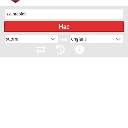
Hae
suomi
englanti