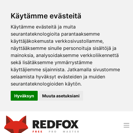
Käytämme evästeitä
Käytämme evästeitä ja muita
seurantateknologioita parantaaksemme
käyttäjäkokemusta verkkosivustollamme,
näyttääksemme sinulle personoituja sisältöjä ja
mainoksia, analysoidaksemme verkkoliikennettä
sekä lisätäksemme ymmärrystämme
käyttäjiemme sijainnista. Jatkamalla sivustomme
selaamista hyväksyt evästeiden ja muiden
seurantateknologioiden käytön.
Hyväksyn
Muuta asetuksiani