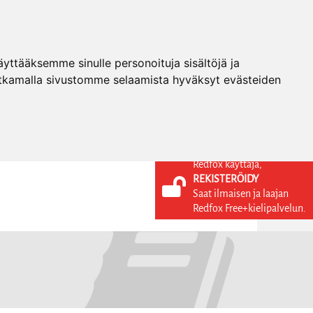
ttääksemme sinulle personoituja sisältöjä ja
tkamalla sivustomme selaamista hyväksyt evästeiden
Redfox käyttäjä,
REKISTERÖIDY
KIELI
KIRJAUDU SISÄÄN
Saat ilmaisen ja laajan
REKISTERÖIDY
FI
Redfox Free+kielipalvelun.