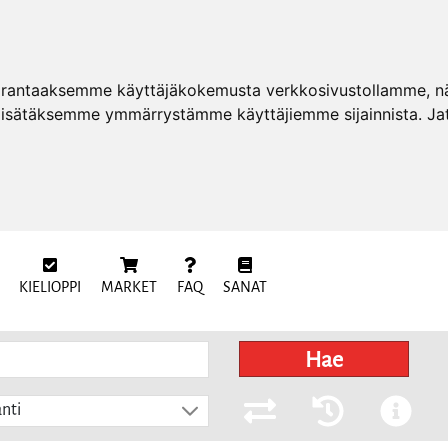
arantaaksemme käyttäjäkokemusta verkkosivustollamme, näy
 lisätäksemme ymmärrystämme käyttäjiemme sijainnista. Ja
KIELIOPPI
MARKET
FAQ
SANAT
Hae
nti