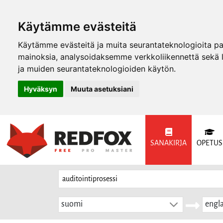
Käytämme evästeitä
Käytämme evästeitä ja muita seurantateknologioita p
mainoksia, analysoidaksemme verkkoliikennettä sekä
ja muiden seurantateknologioiden käytön.
Hyväksyn
Muuta asetuksiani
SANAKIRJA
OPETUS
suomi
engla