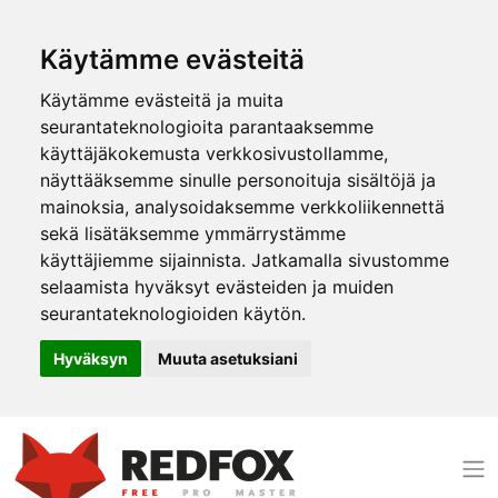
Käytämme evästeitä
Käytämme evästeitä ja muita
seurantateknologioita parantaaksemme
käyttäjäkokemusta verkkosivustollamme,
näyttääksemme sinulle personoituja sisältöjä ja
mainoksia, analysoidaksemme verkkoliikennettä
sekä lisätäksemme ymmärrystämme
käyttäjiemme sijainnista. Jatkamalla sivustomme
selaamista hyväksyt evästeiden ja muiden
seurantateknologioiden käytön.
Hyväksyn
Muuta asetuksiani