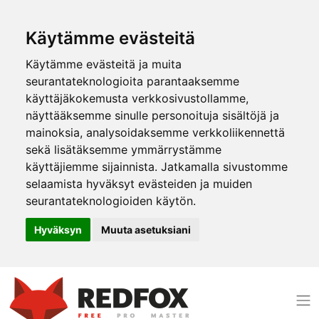
Käytämme evästeitä
Käytämme evästeitä ja muita
seurantateknologioita parantaaksemme
käyttäjäkokemusta verkkosivustollamme,
näyttääksemme sinulle personoituja sisältöjä ja
mainoksia, analysoidaksemme verkkoliikennettä
sekä lisätäksemme ymmärrystämme
käyttäjiemme sijainnista. Jatkamalla sivustomme
selaamista hyväksyt evästeiden ja muiden
seurantateknologioiden käytön.
Hyväksyn
Muuta asetuksiani