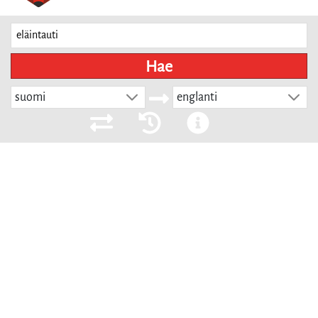
Hae
suomi
englanti