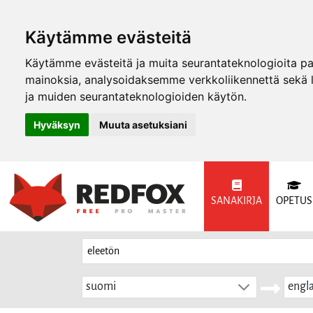
Käytämme evästeitä
Käytämme evästeitä ja muita seurantateknologioita p
mainoksia, analysoidaksemme verkkoliikennettä sekä
ja muiden seurantateknologioiden käytön.
Hyväksyn
Muuta asetuksiani
SANAKIRJA
OPETUS
suomi
engla