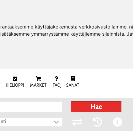
arantaaksemme käyttäjäkokemusta verkkosivustollamme, näy
 lisätäksemme ymmärrystämme käyttäjiemme sijainnista. Ja
KIELIOPPI
MARKET
FAQ
SANAT
Hae
nti