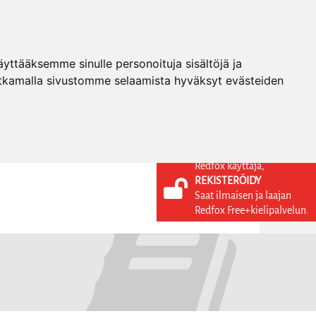
ttääksemme sinulle personoituja sisältöjä ja
tkamalla sivustomme selaamista hyväksyt evästeiden
Redfox käyttäjä,
REKISTERÖIDY
KIELI
KIRJAUDU SISÄÄN
Saat ilmaisen ja laajan
REKISTERÖIDY
FI
Redfox Free+kielipalvelun.