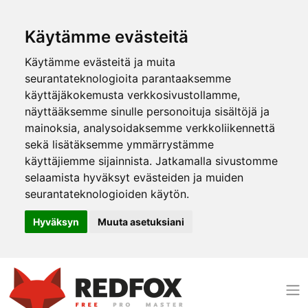
Käytämme evästeitä
Käytämme evästeitä ja muita
seurantateknologioita parantaaksemme
käyttäjäkokemusta verkkosivustollamme,
näyttääksemme sinulle personoituja sisältöjä ja
mainoksia, analysoidaksemme verkkoliikennettä
sekä lisätäksemme ymmärrystämme
käyttäjiemme sijainnista. Jatkamalla sivustomme
selaamista hyväksyt evästeiden ja muiden
seurantateknologioiden käytön.
Hyväksyn
Muuta asetuksiani