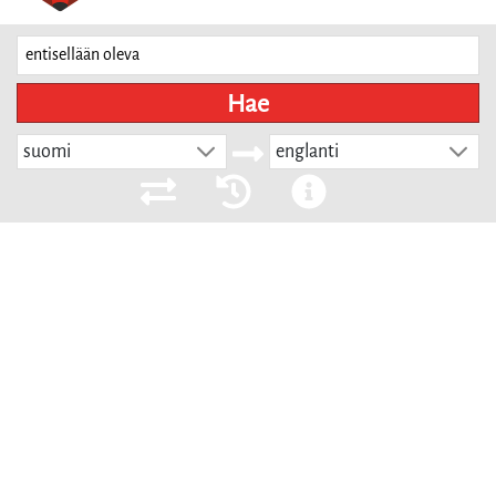
Hae
suomi
englanti