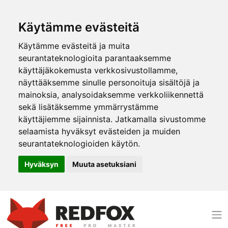
Käytämme evästeitä
Käytämme evästeitä ja muita
seurantateknologioita parantaaksemme
käyttäjäkokemusta verkkosivustollamme,
näyttääksemme sinulle personoituja sisältöjä ja
mainoksia, analysoidaksemme verkkoliikennettä
sekä lisätäksemme ymmärrystämme
käyttäjiemme sijainnista. Jatkamalla sivustomme
selaamista hyväksyt evästeiden ja muiden
seurantateknologioiden käytön.
Hyväksyn
Muuta asetuksiani