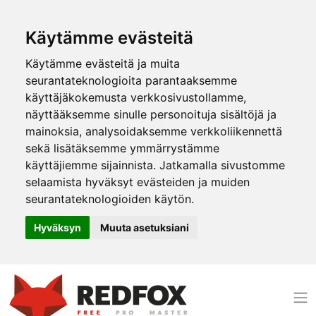
Käytämme evästeitä
Käytämme evästeitä ja muita
seurantateknologioita parantaaksemme
käyttäjäkokemusta verkkosivustollamme,
näyttääksemme sinulle personoituja sisältöjä ja
mainoksia, analysoidaksemme verkkoliikennettä
sekä lisätäksemme ymmärrystämme
käyttäjiemme sijainnista. Jatkamalla sivustomme
selaamista hyväksyt evästeiden ja muiden
seurantateknologioiden käytön.
Hyväksyn
Muuta asetuksiani