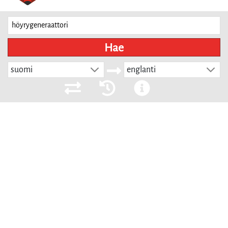
Hae
suomi
englanti