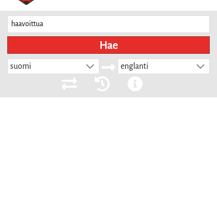
Hae
suomi
englanti