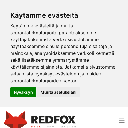
Käytämme evästeitä
Käytämme evästeitä ja muita
seurantateknologioita parantaaksemme
käyttäjäkokemusta verkkosivustollamme,
näyttääksemme sinulle personoituja sisältöjä ja
mainoksia, analysoidaksemme verkkoliikennettä
sekä lisätäksemme ymmärrystämme
käyttäjiemme sijainnista. Jatkamalla sivustomme
selaamista hyväksyt evästeiden ja muiden
seurantateknologioiden käytön.
Hyväksyn
Muuta asetuksiani