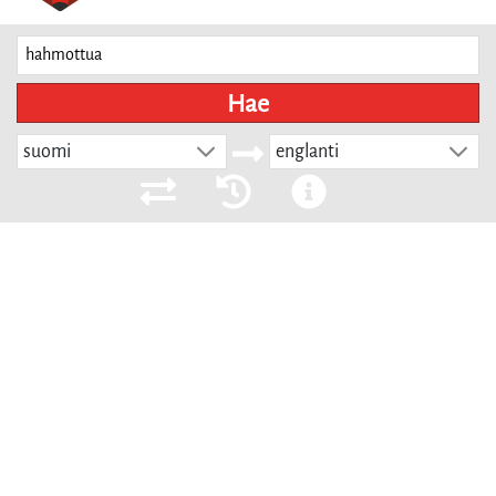
Hae
suomi
englanti