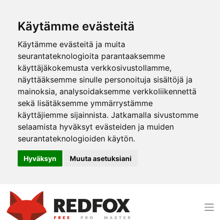
Käytämme evästeitä
Käytämme evästeitä ja muita
seurantateknologioita parantaaksemme
käyttäjäkokemusta verkkosivustollamme,
näyttääksemme sinulle personoituja sisältöjä ja
mainoksia, analysoidaksemme verkkoliikennettä
sekä lisätäksemme ymmärrystämme
käyttäjiemme sijainnista. Jatkamalla sivustomme
selaamista hyväksyt evästeiden ja muiden
seurantateknologioiden käytön.
Hyväksyn
Muuta asetuksiani