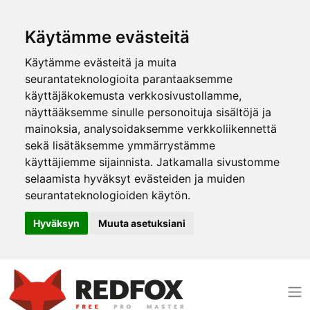
Käytämme evästeitä
Käytämme evästeitä ja muita
seurantateknologioita parantaaksemme
käyttäjäkokemusta verkkosivustollamme,
näyttääksemme sinulle personoituja sisältöjä ja
mainoksia, analysoidaksemme verkkoliikennettä
sekä lisätäksemme ymmärrystämme
käyttäjiemme sijainnista. Jatkamalla sivustomme
selaamista hyväksyt evästeiden ja muiden
seurantateknologioiden käytön.
Hyväksyn
Muuta asetuksiani