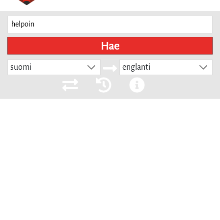
Hae
suomi
englanti