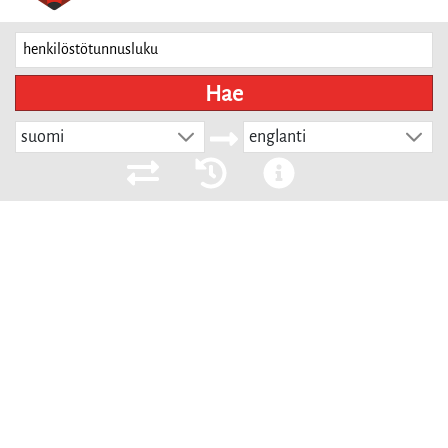
Hae
suomi
englanti