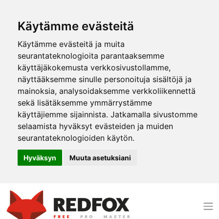
Käytämme evästeitä
Käytämme evästeitä ja muita
seurantateknologioita parantaaksemme
käyttäjäkokemusta verkkosivustollamme,
näyttääksemme sinulle personoituja sisältöjä ja
mainoksia, analysoidaksemme verkkoliikennettä
sekä lisätäksemme ymmärrystämme
käyttäjiemme sijainnista. Jatkamalla sivustomme
selaamista hyväksyt evästeiden ja muiden
seurantateknologioiden käytön.
Hyväksyn
Muuta asetuksiani