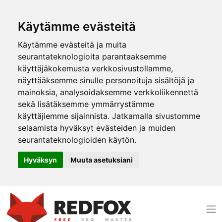
Käytämme evästeitä
Käytämme evästeitä ja muita
seurantateknologioita parantaaksemme
käyttäjäkokemusta verkkosivustollamme,
näyttääksemme sinulle personoituja sisältöjä ja
mainoksia, analysoidaksemme verkkoliikennettä
sekä lisätäksemme ymmärrystämme
käyttäjiemme sijainnista. Jatkamalla sivustomme
selaamista hyväksyt evästeiden ja muiden
seurantateknologioiden käytön.
Hyväksyn
Muuta asetuksiani