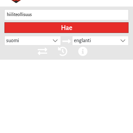
Hae
suomi
englanti