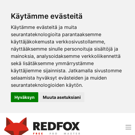
Käytämme evästeitä
Käytämme evästeitä ja muita
seurantateknologioita parantaaksemme
käyttäjäkokemusta verkkosivustollamme,
näyttääksemme sinulle personoituja sisältöjä ja
mainoksia, analysoidaksemme verkkoliikennettä
sekä lisätäksemme ymmärrystämme
käyttäjiemme sijainnista. Jatkamalla sivustomme
selaamista hyväksyt evästeiden ja muiden
seurantateknologioiden käytön.
Hyväksyn
Muuta asetuksiani