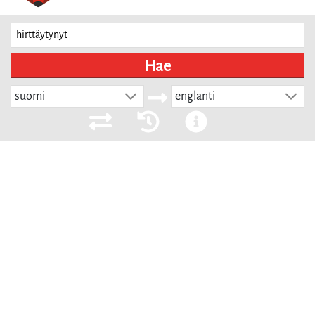
Hae
suomi
englanti