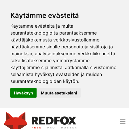
Käytämme evästeitä
Käytämme evästeitä ja muita
seurantateknologioita parantaaksemme
käyttäjäkokemusta verkkosivustollamme,
näyttääksemme sinulle personoituja sisältöjä ja
mainoksia, analysoidaksemme verkkoliikennettä
sekä lisätäksemme ymmärrystämme
käyttäjiemme sijainnista. Jatkamalla sivustomme
selaamista hyväksyt evästeiden ja muiden
seurantateknologioiden käytön.
Hyväksyn
Muuta asetuksiani