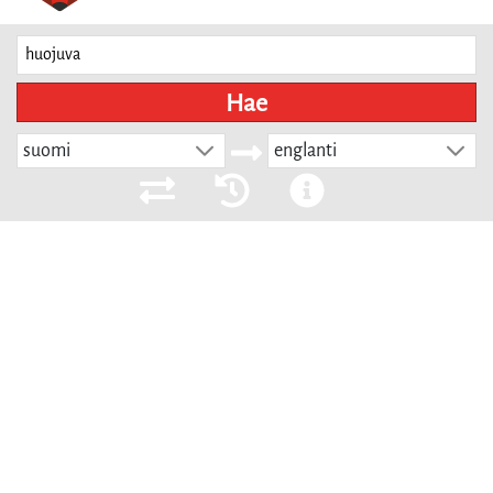
Hae
suomi
englanti