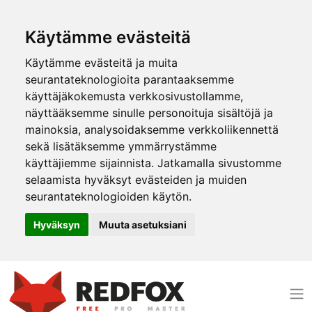
Käytämme evästeitä
Käytämme evästeitä ja muita
seurantateknologioita parantaaksemme
käyttäjäkokemusta verkkosivustollamme,
näyttääksemme sinulle personoituja sisältöjä ja
mainoksia, analysoidaksemme verkkoliikennettä
sekä lisätäksemme ymmärrystämme
käyttäjiemme sijainnista. Jatkamalla sivustomme
selaamista hyväksyt evästeiden ja muiden
seurantateknologioiden käytön.
Hyväksyn
Muuta asetuksiani