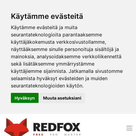
Käytämme evästeitä
Käytämme evästeitä ja muita
seurantateknologioita parantaaksemme
käyttäjäkokemusta verkkosivustollamme,
näyttääksemme sinulle personoituja sisältöjä ja
mainoksia, analysoidaksemme verkkoliikennettä
sekä lisätäksemme ymmärrystämme
käyttäjiemme sijainnista. Jatkamalla sivustomme
selaamista hyväksyt evästeiden ja muiden
seurantateknologioiden käytön.
Hyväksyn
Muuta asetuksiani