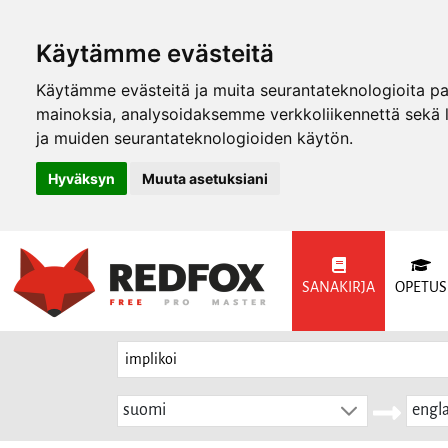
Käytämme evästeitä
Käytämme evästeitä ja muita seurantateknologioita p
mainoksia, analysoidaksemme verkkoliikennettä sekä
ja muiden seurantateknologioiden käytön.
Hyväksyn
Muuta asetuksiani
SANAKIRJA
OPETUS
suomi
engla