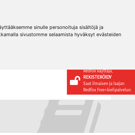
ttääksemme sinulle personoituja sisältöjä ja
tkamalla sivustomme selaamista hyväksyt evästeiden
Redfox käyttäjä,
REKISTERÖIDY
KIELI
KIRJAUDU SISÄÄN
Saat ilmaisen ja laajan
REKISTERÖIDY
FI
Redfox Free+kielipalvelun.