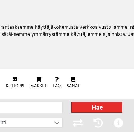
arantaaksemme käyttäjäkokemusta verkkosivustollamme, näy
 lisätäksemme ymmärrystämme käyttäjiemme sijainnista. Ja
KIELIOPPI
MARKET
FAQ
SANAT
Hae
nti