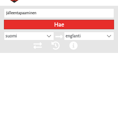
Hae
suomi
englanti