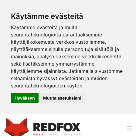
Käytämme evästeitä
Käytämme evästeitä ja muita
seurantateknologioita parantaaksemme
käyttäjäkokemusta verkkosivustollamme,
näyttääksemme sinulle personoituja sisältöjä ja
mainoksia, analysoidaksemme verkkoliikennettä
sekä lisätäksemme ymmärrystämme
käyttäjiemme sijainnista. Jatkamalla sivustomme
selaamista hyväksyt evästeiden ja muiden
seurantateknologioiden käytön.
Hyväksyn
Muuta asetuksiani