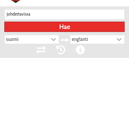
Hae
suomi
englanti