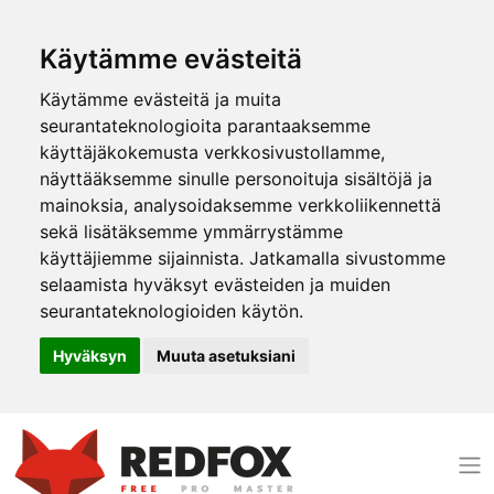
Käytämme evästeitä
Käytämme evästeitä ja muita
seurantateknologioita parantaaksemme
käyttäjäkokemusta verkkosivustollamme,
näyttääksemme sinulle personoituja sisältöjä ja
mainoksia, analysoidaksemme verkkoliikennettä
sekä lisätäksemme ymmärrystämme
käyttäjiemme sijainnista. Jatkamalla sivustomme
selaamista hyväksyt evästeiden ja muiden
seurantateknologioiden käytön.
Hyväksyn
Muuta asetuksiani