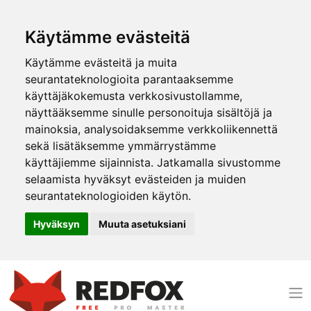
Käytämme evästeitä
Käytämme evästeitä ja muita
seurantateknologioita parantaaksemme
käyttäjäkokemusta verkkosivustollamme,
näyttääksemme sinulle personoituja sisältöjä ja
mainoksia, analysoidaksemme verkkoliikennettä
sekä lisätäksemme ymmärrystämme
käyttäjiemme sijainnista. Jatkamalla sivustomme
selaamista hyväksyt evästeiden ja muiden
seurantateknologioiden käytön.
Hyväksyn
Muuta asetuksiani