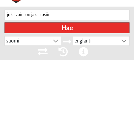
Hae
suomi
englanti