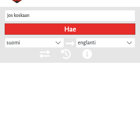
Hae
suomi
englanti