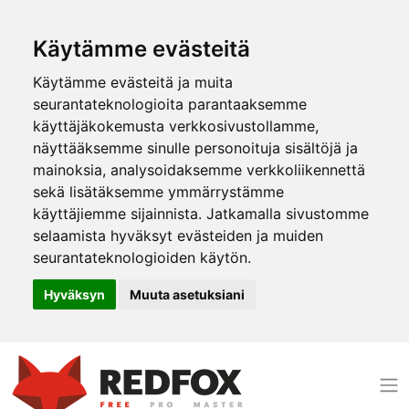
Käytämme evästeitä
Käytämme evästeitä ja muita
seurantateknologioita parantaaksemme
käyttäjäkokemusta verkkosivustollamme,
näyttääksemme sinulle personoituja sisältöjä ja
mainoksia, analysoidaksemme verkkoliikennettä
sekä lisätäksemme ymmärrystämme
käyttäjiemme sijainnista. Jatkamalla sivustomme
selaamista hyväksyt evästeiden ja muiden
seurantateknologioiden käytön.
Hyväksyn
Muuta asetuksiani