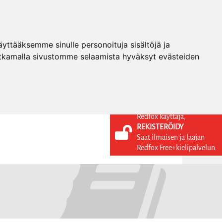
ttääksemme sinulle personoituja sisältöjä ja
tkamalla sivustomme selaamista hyväksyt evästeiden
Redfox käyttäjä,
REKISTERÖIDY
KIELI
KIRJAUDU SISÄÄN
Saat ilmaisen ja laajan
REKISTERÖIDY
FI
Redfox Free+kielipalvelun.