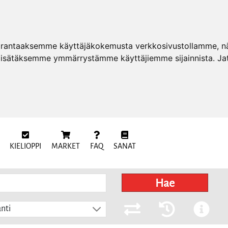
arantaaksemme käyttäjäkokemusta verkkosivustollamme, näy
 lisätäksemme ymmärrystämme käyttäjiemme sijainnista. Ja
KIELIOPPI
MARKET
FAQ
SANAT
Hae
nti