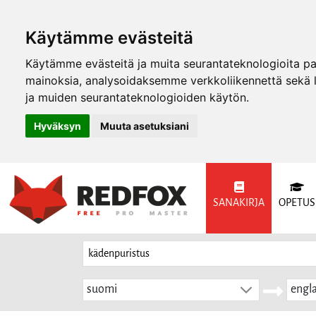
Käytämme evästeitä
Käytämme evästeitä ja muita seurantateknologioita p
mainoksia, analysoidaksemme verkkoliikennettä sekä
ja muiden seurantateknologioiden käytön.
Hyväksyn
Muuta asetuksiani
SANAKIRJA
OPETUS
suomi
engla