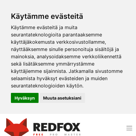
Käytämme evästeitä
Käytämme evästeitä ja muita
seurantateknologioita parantaaksemme
käyttäjäkokemusta verkkosivustollamme,
näyttääksemme sinulle personoituja sisältöjä ja
mainoksia, analysoidaksemme verkkoliikennettä
sekä lisätäksemme ymmärrystämme
käyttäjiemme sijainnista. Jatkamalla sivustomme
selaamista hyväksyt evästeiden ja muiden
seurantateknologioiden käytön.
Hyväksyn
Muuta asetuksiani