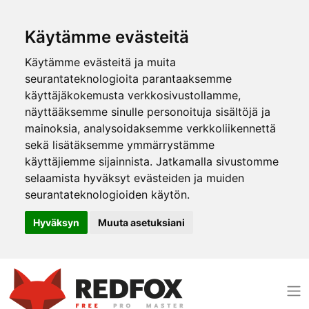
Käytämme evästeitä
Käytämme evästeitä ja muita
seurantateknologioita parantaaksemme
käyttäjäkokemusta verkkosivustollamme,
näyttääksemme sinulle personoituja sisältöjä ja
mainoksia, analysoidaksemme verkkoliikennettä
sekä lisätäksemme ymmärrystämme
käyttäjiemme sijainnista. Jatkamalla sivustomme
selaamista hyväksyt evästeiden ja muiden
seurantateknologioiden käytön.
Hyväksyn
Muuta asetuksiani