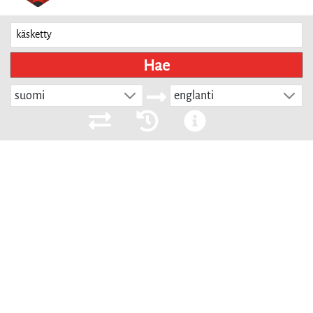
Hae
suomi
englanti