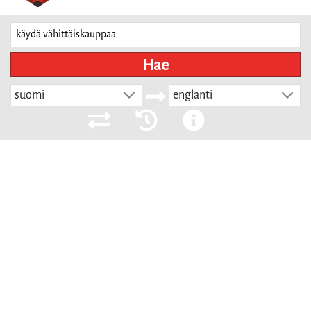
Hae
suomi
englanti