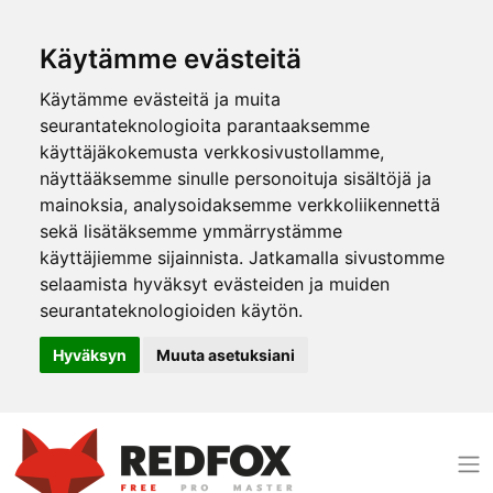
Käytämme evästeitä
Käytämme evästeitä ja muita
seurantateknologioita parantaaksemme
käyttäjäkokemusta verkkosivustollamme,
näyttääksemme sinulle personoituja sisältöjä ja
mainoksia, analysoidaksemme verkkoliikennettä
sekä lisätäksemme ymmärrystämme
käyttäjiemme sijainnista. Jatkamalla sivustomme
selaamista hyväksyt evästeiden ja muiden
seurantateknologioiden käytön.
Hyväksyn
Muuta asetuksiani