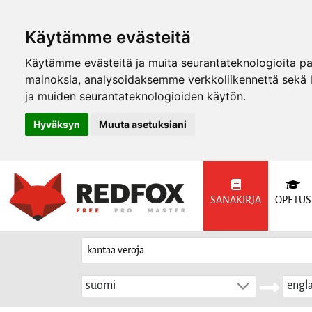
Käytämme evästeitä
Käytämme evästeitä ja muita seurantateknologioita p
mainoksia, analysoidaksemme verkkoliikennettä sekä
ja muiden seurantateknologioiden käytön.
Hyväksyn
Muuta asetuksiani
SANAKIRJA
OPETUS
suomi
engla