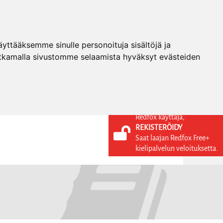
ttääksemme sinulle personoituja sisältöjä ja
tkamalla sivustomme selaamista hyväksyt evästeiden
Redfox käyttäjä,
REKISTERÖIDY
KIELI
KIRJAUDU SISÄÄN
Saat laajan Redfox Free+
REKISTERÖIDY
FI
kielipalvelun veloituksetta.