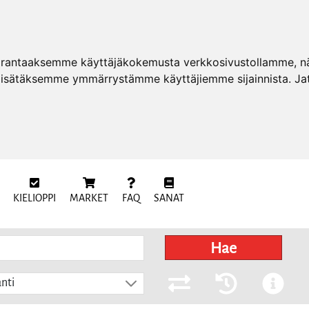
arantaaksemme käyttäjäkokemusta verkkosivustollamme, näy
 lisätäksemme ymmärrystämme käyttäjiemme sijainnista. Ja
KIELIOPPI
MARKET
FAQ
SANAT
Hae
nti