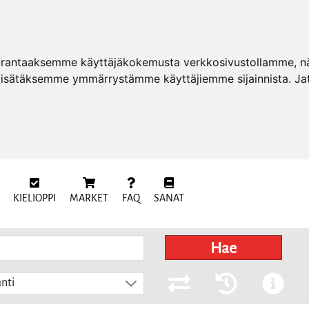
arantaaksemme käyttäjäkokemusta verkkosivustollamme, näy
 lisätäksemme ymmärrystämme käyttäjiemme sijainnista. Ja
KIELIOPPI
MARKET
FAQ
SANAT
Hae
nti