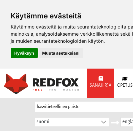
Käytämme evästeitä
Käytämme evästeitä ja muita seurantateknologioita p
mainoksia, analysoidaksemme verkkoliikennettä sekä
ja muiden seurantateknologioiden käytön.
Hyväksyn
Muuta asetuksiani
SANAKIRJA
OPETUS
suomi
engla