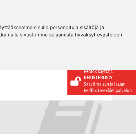
ttääksemme sinulle personoituja sisältöjä ja
tkamalla sivustomme selaamista hyväksyt evästeiden
Redfox käyttäjä,
REKISTERÖIDY
KIELI
KIRJAUDU SISÄÄN
Saat ilmaisen ja laajan
REKISTERÖIDY
FI
Redfox Free+kielipalvelun.