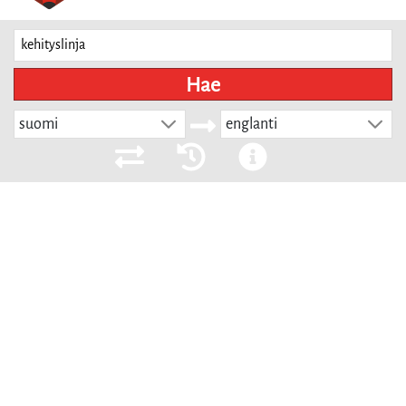
Hae
suomi
englanti