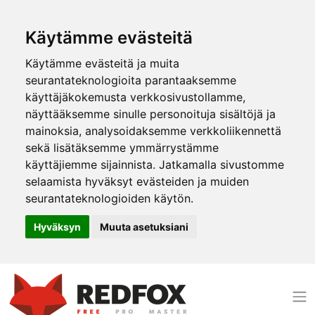
Käytämme evästeitä
Käytämme evästeitä ja muita
seurantateknologioita parantaaksemme
käyttäjäkokemusta verkkosivustollamme,
näyttääksemme sinulle personoituja sisältöjä ja
mainoksia, analysoidaksemme verkkoliikennettä
sekä lisätäksemme ymmärrystämme
käyttäjiemme sijainnista. Jatkamalla sivustomme
selaamista hyväksyt evästeiden ja muiden
seurantateknologioiden käytön.
Hyväksyn
Muuta asetuksiani