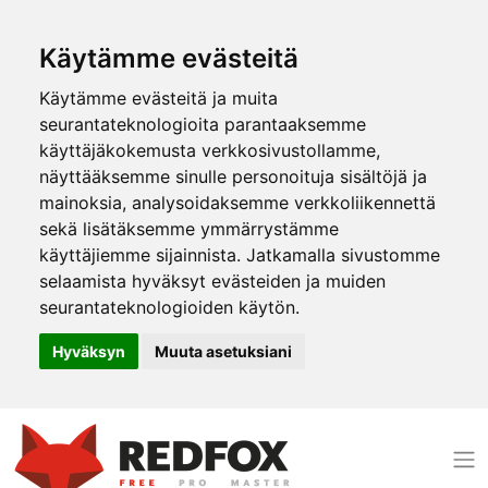
Käytämme evästeitä
Käytämme evästeitä ja muita
seurantateknologioita parantaaksemme
käyttäjäkokemusta verkkosivustollamme,
näyttääksemme sinulle personoituja sisältöjä ja
mainoksia, analysoidaksemme verkkoliikennettä
sekä lisätäksemme ymmärrystämme
käyttäjiemme sijainnista. Jatkamalla sivustomme
selaamista hyväksyt evästeiden ja muiden
seurantateknologioiden käytön.
Hyväksyn
Muuta asetuksiani