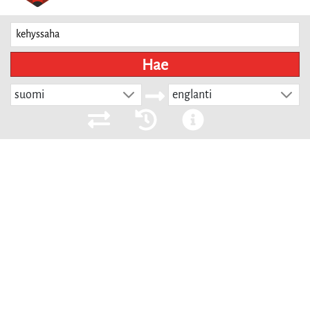
Hae
suomi
englanti