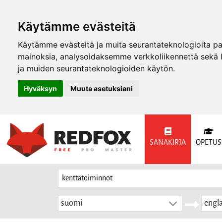
Käytämme evästeitä
Käytämme evästeitä ja muita seurantateknologioita p
mainoksia, analysoidaksemme verkkoliikennettä sekä
ja muiden seurantateknologioiden käytön.
Hyväksyn
Muuta asetuksiani
SANAKIRJA
OPETUS
suomi
engla