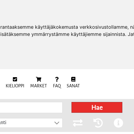
arantaaksemme käyttäjäkokemusta verkkosivustollamme, näy
 lisätäksemme ymmärrystämme käyttäjiemme sijainnista. Ja
KIELIOPPI
MARKET
FAQ
SANAT
Hae
nti