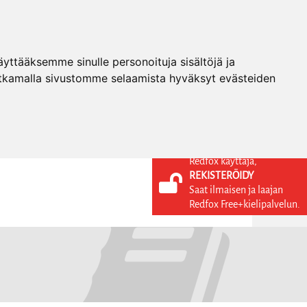
ttääksemme sinulle personoituja sisältöjä ja
tkamalla sivustomme selaamista hyväksyt evästeiden
Redfox käyttäjä,
REKISTERÖIDY
KIELI
KIRJAUDU SISÄÄN
Saat ilmaisen ja laajan
REKISTERÖIDY
FI
Redfox Free+kielipalvelun.