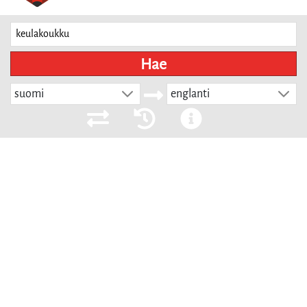
Hae
suomi
englanti