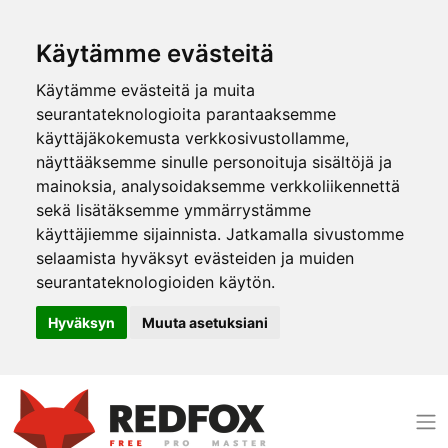
Käytämme evästeitä
Käytämme evästeitä ja muita
seurantateknologioita parantaaksemme
käyttäjäkokemusta verkkosivustollamme,
näyttääksemme sinulle personoituja sisältöjä ja
mainoksia, analysoidaksemme verkkoliikennettä
sekä lisätäksemme ymmärrystämme
käyttäjiemme sijainnista. Jatkamalla sivustomme
selaamista hyväksyt evästeiden ja muiden
seurantateknologioiden käytön.
Hyväksyn
Muuta asetuksiani